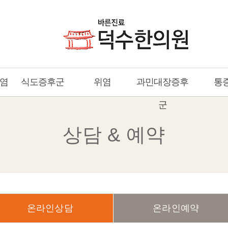
염
식도증후군
위염
과민대장증후
통
군
상담 & 예약
온라인상담
온라인예약