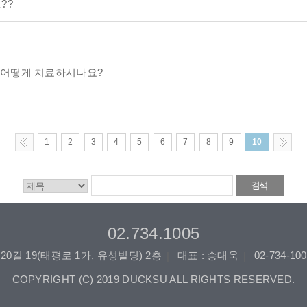
??
는 어떻게 치료하시나요?
1
2
3
4
5
6
7
8
9
10
<<
Next
Previous
>>
02.734.1005
0길 19(태평로 1가, 유성빌딩) 2층
대표 : 송대욱
02-734-10
|
|
COPYRIGHT (C) 2019 DUCKSU ALL RIGHTS RESERVED.