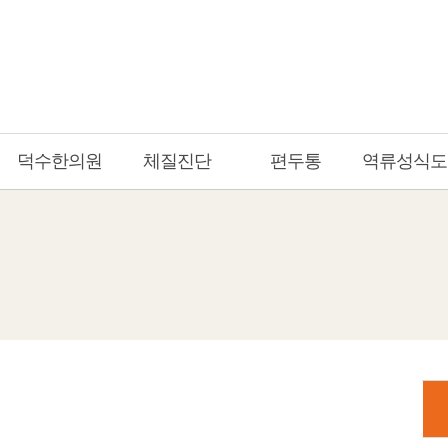
덕수한의원
체질진단
편두통
역류성식도