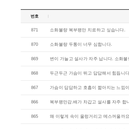
번호
871
소화불량 복부팽만 치료하고 싶습니다.
870
소화불량 두통이 너무 심합니다.
869
변이 가늘고 설사가 자주 납니다. 소화불
868
두근두근 가슴이 뛰고 답답해서 힘듭니
867
가슴이 답답하고 호흡이 짧아지는 느낌
866
복부팽만감.배가 차갑고 설사를 자주 합
865
왜 이렇게 속이 울렁거리고 메스꺼울까요