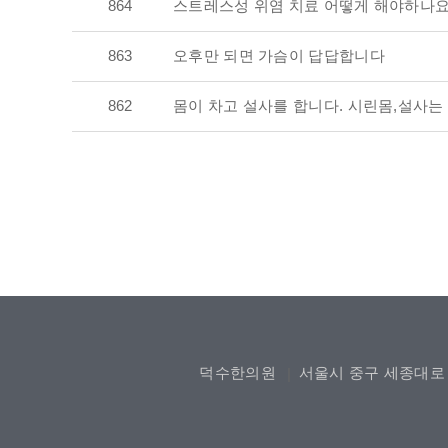
864
스트레스성 위염 치료 어떻게 해야하나요
863
오후만 되면 가슴이 답답합니다
862
몸이 차고 설사를 합니다. 시린몸,설사
덕수한의원
서울시 중구 세종대로 2
|